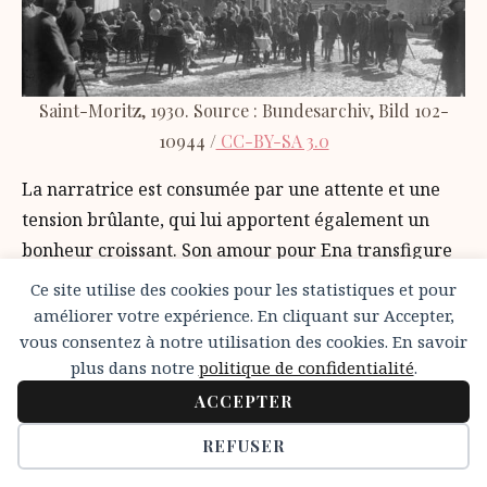
Saint-Moritz, 1930. Source : Bundesarchiv, Bild 102-
10944 /
CC-BY-SA 3.0
La narratrice est consumée par une attente et une
tension brûlante, qui lui apportent également un
bonheur croissant. Son amour pour Ena transfigure
son quotidien et les paysages qui l’entourent. À la fois
Ce site utilise des cookies pour les statistiques et pour
distraite et bien plus présente au monde, elle est
améliorer votre expérience. En cliquant sur Accepter,
habitée par une « monstrueuse plénitude » (p.44) qui
vous consentez à notre utilisation des cookies. En savoir
plus dans notre
politique de confidentialité
.
donne un nouvel éclat au moindre de ses faits et
ACCEPTER
gestes, mais aussi aux rayons du soleil, au bleu du
ciel et à la blancheur des champs de neige.
REFUSER
Annemarie, qui a déjà employé l’image d’une