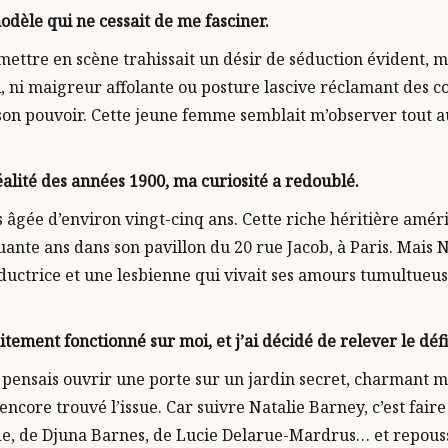
odèle qui ne cessait de me fasciner.
 mettre en scène trahissait un désir de séduction évident, 
, ni maigreur affolante ou posture lascive réclamant des c
 son pouvoir. Cette jeune femme semblait m’observer tout 
éalité des années 1900, ma curiosité a redoublé.
rs âgée d’environ vingt-cinq ans. Cette riche héritière amé
nquante ans dans son pavillon du 20 rue Jacob, à Paris. Mais
ctrice et une lesbienne qui vivait ses amours tumultueuses
tement fonctionné sur moi, et j’ai décidé de relever le déf
ensais ouvrir une porte sur un jardin secret, charmant mai
encore trouvé l’issue. Car suivre Natalie Barney, c’est fair
, de Djuna Barnes, de Lucie Delarue-Mardrus… et repousse