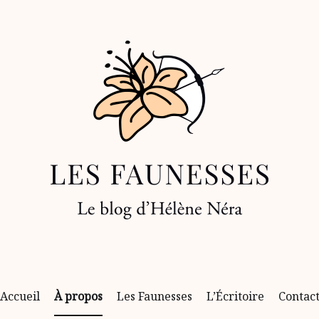
Portraits de femmes qui font partie de l’histoire et de
Les Faunesses – Le blog d'Hélène Néra
Accueil
À propos
Les Faunesses
L’Écritoire
Contac