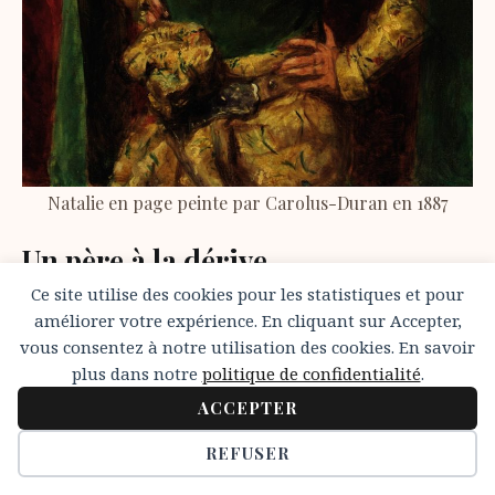
Natalie en page peinte par Carolus-Duran en 1887
Un père à la dérive
Ce site utilise des cookies pour les statistiques et pour
Tout au long de l’adolescence de Natalie, les relations
améliorer votre expérience. En cliquant sur Accepter,
vous consentez à notre utilisation des cookies. En savoir
entre ses parents ne cessent de se dégrader.
plus dans notre
politique de confidentialité
.
Alcoolique, Albert est de plus en plus tyrannique et
ACCEPTER
violent. Alice, sa principale victime, met en place
diverses stratégies pour gérer au mieux ses
REFUSER
exigences et ses explosions de colère.